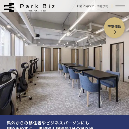
お問い合わせ・内覧予約
拠点について
空室情報
よくあるご質問
アクセス
お問い合わせ
プライバシーポリシー
利用規約
運営会社
©︎ Park Biz WAKAYAMA-EKIMAE / Photo by 今西浩文
県外からの移住者やビジネスパーソンにも
馴染みやすく、JR和歌山駅徒歩1分の好立地